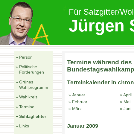
Für Salzgitter/Wo
Jürgen 
» Person
Termine während des
» Politische
Bundestagswahlkamp
Forderungen
Terminkalender in chron
» Grünes
Wahlprogramm
» Januar
» April
» Wahlkreis
» Februar
» Mai
» Termine
» März
» Juni
» Schlaglichter
Januar 2009
» Links